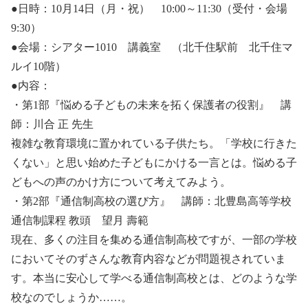
●日時：10月14日（月・祝） 10:00～11:30（受付・会場
9:30）
●会場：シアター1010 講義室 （北千住駅前 北千住マ
ルイ10階）
●内容：
・第1部『悩める子どもの未来を拓く保護者の役割』 講
師：川合 正 先生
複雑な教育環境に置かれている子供たち。「学校に行きた
くない」と思い始めた子どもにかける一言とは。悩める子
どもへの声のかけ方について考えてみよう。
・第2部『通信制高校の選び方』 講師：北豊島高等学校
通信制課程 教頭 望月 壽範
現在、多くの注目を集める通信制高校ですが、一部の学校
においてそのずさんな教育内容などが問題視されていま
す。本当に安心して学べる通信制高校とは、どのような学
校なのでしょうか……。