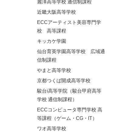
麗澤高等学校 通信制課程
近畿大阪高等学校
ECCアーティスト美容専門学
校 高等課程
キッカケ学園
仙台育英学園高等学校 広域通
信制課程
やまと高等学校
京都つくば開成高等学校
駿台i高等学院（駿台甲府高等
学校 通信制課程）
ECCコンピュータ専門学校 高
等課程（ゲーム・CG・IT）
ワオ高等学校