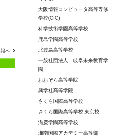
大阪情報コンピュータ高等専修
学校(OiC)
科学技術学園高等学校
鹿島学園高等学校
北豊島高等学校
情報へ
一般社団法人 岐阜未来教育学
園
おおぞら高等学院
興学社高等学院
さくら国際高等学校
さくら国際高等学校 東京校
滋慶学園高等学校
湘南国際アカデミー高等部