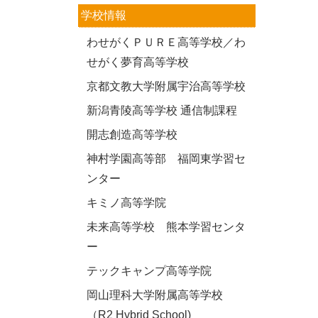
学校情報
わせがくＰＵＲＥ高等学校／わ
せがく夢育高等学校
京都文教大学附属宇治高等学校
新潟青陵高等学校 通信制課程
開志創造高等学校
神村学園高等部 福岡東学習セ
ンター
キミノ高等学院
未来高等学校 熊本学習センタ
ー
テックキャンプ高等学院
岡山理科大学附属高等学校
（R2 Hybrid School)