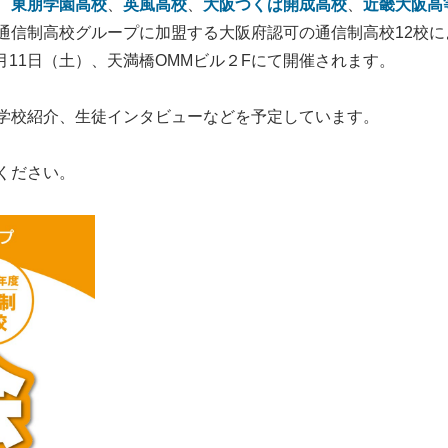
、
東朋学園高校
、
英風高校
、
大阪つくば開成高校
、
近畿大阪高
通信制高校グループに加盟する大阪府認可の通信制高校12校に
1月11日（土）、天満橋OMMビル２Fにて開催されます。
学校紹介、生徒インタビューなどを予定しています。
ください。