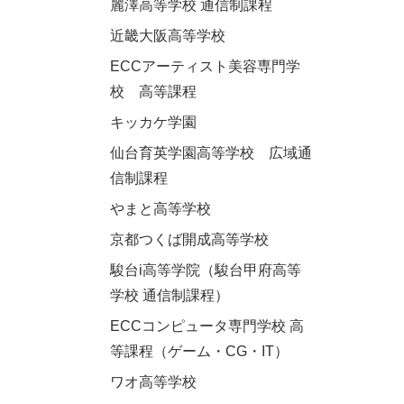
麗澤高等学校 通信制課程
近畿大阪高等学校
ECCアーティスト美容専門学
校 高等課程
キッカケ学園
仙台育英学園高等学校 広域通
信制課程
やまと高等学校
京都つくば開成高等学校
駿台i高等学院（駿台甲府高等
学校 通信制課程）
ECCコンピュータ専門学校 高
等課程（ゲーム・CG・IT）
ワオ高等学校