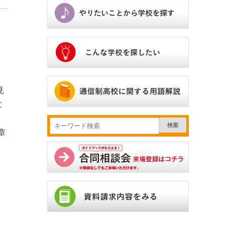
見
世
検索
章