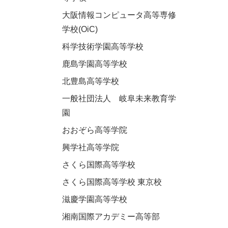
大阪情報コンピュータ高等専修
学校(OiC)
科学技術学園高等学校
鹿島学園高等学校
北豊島高等学校
一般社団法人 岐阜未来教育学
園
おおぞら高等学院
興学社高等学院
さくら国際高等学校
さくら国際高等学校 東京校
滋慶学園高等学校
湘南国際アカデミー高等部