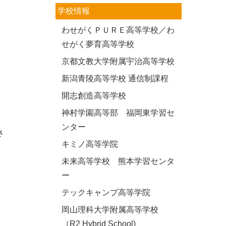
学校情報
わせがくＰＵＲＥ高等学校／わ
せがく夢育高等学校
京都文教大学附属宇治高等学校
新潟青陵高等学校 通信制課程
開志創造高等学校
神村学園高等部 福岡東学習セ
ンター
さ
キミノ高等学院
未来高等学校 熊本学習センタ
ー
テックキャンプ高等学院
岡山理科大学附属高等学校
（R2 Hybrid School)