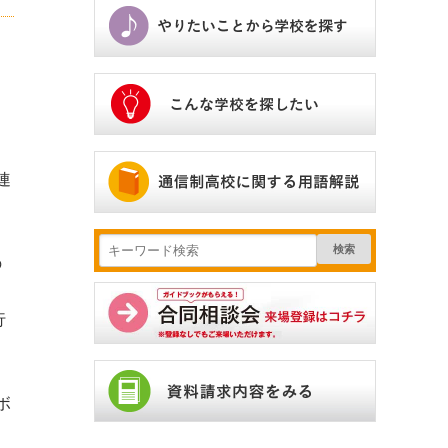
リ
連
検索
の
行
ボ