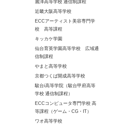
麗澤高等学校 通信制課程
近畿大阪高等学校
ECCアーティスト美容専門学
校 高等課程
キッカケ学園
仙台育英学園高等学校 広域通
信制課程
やまと高等学校
京都つくば開成高等学校
駿台i高等学院（駿台甲府高等
学校 通信制課程）
ECCコンピュータ専門学校 高
等課程（ゲーム・CG・IT）
ワオ高等学校