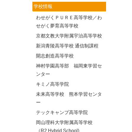
学校情報
わせがくＰＵＲＥ高等学校／わ
せがく夢育高等学校
京都文教大学附属宇治高等学校
新潟青陵高等学校 通信制課程
開志創造高等学校
神村学園高等部 福岡東学習セ
ンター
キミノ高等学院
未来高等学校 熊本学習センタ
ー
テックキャンプ高等学院
岡山理科大学附属高等学校
（R2 Hybrid School)