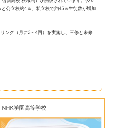
、啓新高校 狭域制）が開設されています。公立
べると公立校約4％、私立校で約45％生徒数が増加
リング（月に3～4回）を実施し、三修と未修
NHK学園高等学校