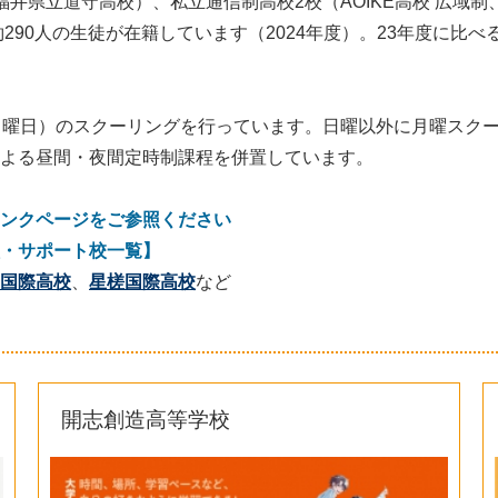
井県立道守高校）、私立通信制高校2校（AOIKE高校 広域制
290人の生徒が在籍しています（2024年度）。23年度に比
日曜日）のスクーリングを行っています。日曜以外に月曜スクー
よる昼間・夜間定時制課程を併置しています。
ンクページをご参照ください
・サポート校一覧】
国際高校
、
星槎国際高校
など
開志創造高等学校