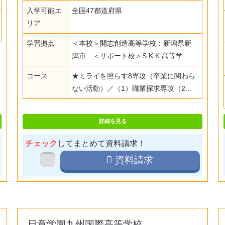
入学可能エ
全国47都道府県
リア
学習拠点
＜本校＞開志創造高等学校：新潟県新
潟市 ＜サポート校＞S.K.K.高等学...
コース
★ミライを照らす8専攻（卒業に関わら
ない活動）／（1）職業探求専攻（2...
詳細を見る
チェック
してまとめて資料請求！
資料請求
日章学園九州国際高等学校