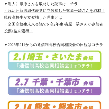
▼過去に篠原さんを取材した記事はコチラ
・れいわ新選組代表選に立候補した篠原一騎さんを取材！
現役高校生が立候補した理由とは
・全国高校生未来会議でN高2年生 篠原一騎さんが参加者
投票1位を獲得！
▼2026年2月からの通信制高校合同相談会の日程はコチラ