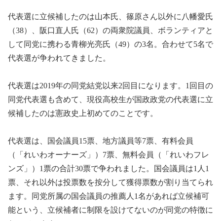
代表選に立候補したのは山本氏、篠原さん以外に八幡愛氏
（38）、阪口直人氏（62）の両衆院議員、ボランティアと
して同党に携わる青柳光亮氏（49）の3名。合わせて5名で
代表選が争われてきました。
代表選は2019年の同党結党以来2回目になります。1回目の
同党代表選も含めて、現役高校生が国政政党の代表選に立
候補したのは憲政史上初めてのことです。
代表選は、国会議員15票、地方議員等7票、有料会員
（「れいわオーナーズ」）7票、無料会員（「れいわフレ
ンズ」）1票の合計30票で争われました。国会議員は1人1
票、それ以外は投票数を按分して獲得票数が割り当てられ
ます。同党所属の国会議員の推薦人1名があれば立候補可
能という、立候補者に制限を設けてないのが同党の特徴に