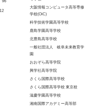
96
大阪情報コンピュータ高等専修
12
学校(OiC)
科学技術学園高等学校
鹿島学園高等学校
北豊島高等学校
一般社団法人 岐阜未来教育学
園
おおぞら高等学院
興学社高等学院
さくら国際高等学校
さくら国際高等学校 東京校
滋慶学園高等学校
湘南国際アカデミー高等部