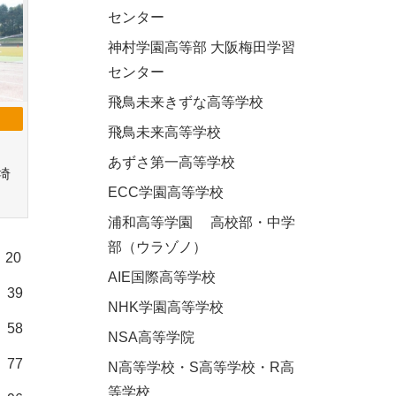
センター
神村学園高等部 大阪梅田学習
センター
飛鳥未来きずな高等学校
飛鳥未来高等学校
あずさ第一高等学校
埼
ECC学園高等学校
浦和高等学園 高校部・中学
部（ウラゾノ）
20
AIE国際高等学校
39
NHK学園高等学校
58
NSA高等学院
77
N高等学校・S高等学校・R高
等学校