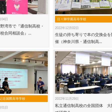
月04日
日々輝学園高等学校
宜野湾市で『通信制高校・
2022年12月02日
校合同相談会』...
生徒の持ち寄りで本の交換会を
催（神奈川県・通信制高...
記念国際高等学校
2022年11月29日
私立通信制高校の全国団体 大
月01日