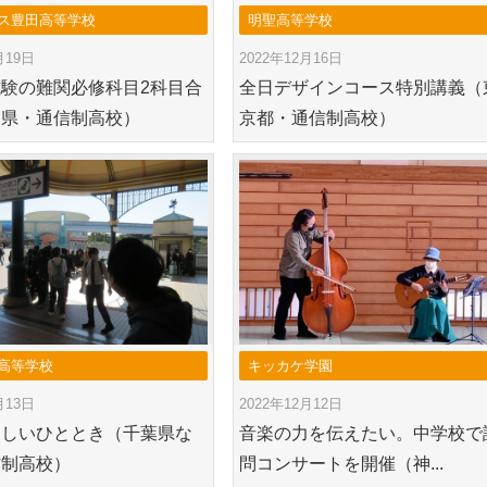
ス豊田高等学校
明聖高等学校
月19日
2022年12月16日
験の難関必修科目2科目合
全日デザインコース特別講義（
知県・通信制高校）
京都・通信制高校）
高等学校
キッカケ学園
月13日
2022年12月12日
楽しいひととき（千葉県な
音楽の力を伝えたい。中学校で
信制高校）
問コンサートを開催（神...