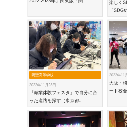
2022-2023年』関東版・関...
楽しくS
「SDG
明聖高等学校
2022年11
大阪・
2022年11月28日
ート校合
『職業体験フェスタ』で自分に合
った進路を探す（東京都...