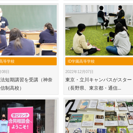
高等学校
ID学園高等学校
月08日
2022年12月07日
全法短期講習を受講（神奈
東京・立川キャンパスがスター
通信制高校）
（長野県、東京都・通信...