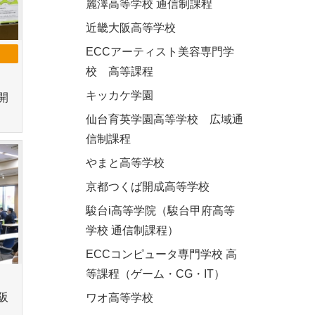
麗澤高等学校 通信制課程
近畿大阪高等学校
ECCアーティスト美容専門学
校 高等課程
キッカケ学園
開
仙台育英学園高等学校 広域通
信制課程
やまと高等学校
京都つくば開成高等学校
駿台i高等学院（駿台甲府高等
学校 通信制課程）
ECCコンピュータ専門学校 高
等課程（ゲーム・CG・IT）
阪
ワオ高等学校