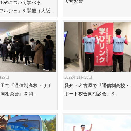
で研究会
DGsについて学べる
sマルシェ」を開催（大阪...
月27日
2022年11月26日
梅田で『通信制高校・サポ
愛知・名古屋で『通信制高校・
同相談会』を開...
ポート校合同相談会』を...