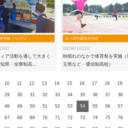
等学校（つげの）
日々輝学園高等学校
月24日
2022年11月22日
ティア活動を通して大きく
秋晴れのなかで体育祭を実施（
知県・全寮制高...
玉県など・通信制高校）
10
11
12
13
14
15
16
17
18
19
29
30
31
32
33
34
35
36
37
38
48
49
50
51
52
53
54
55
56
57
67
68
69
70
71
72
73
74
75
76