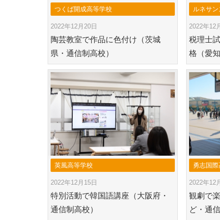
つくば開成高等学校
ルネサン
2022年12月20日
2022年12
陶芸教室で作品に色付け（茨城
税理士試
県・通信制高校）
格（愛
英風高等学校
勇志国際
2022年12月15日
2022年12
特別活動で韓国語講座（大阪府・
観劇で
通信制高校）
ど・通