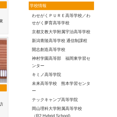
学校情報
わせがくＰＵＲＥ高等学校／わ
東
せがく夢育高等学校
京都文教大学附属宇治高等学校
新潟青陵高等学校 通信制課程
開志創造高等学校
神村学園高等部 福岡東学習セ
ンター
キミノ高等学院
未来高等学校 熊本学習センタ
ー
テックキャンプ高等学院
訪
岡山理科大学附属高等学校
（R2 Hybrid School)