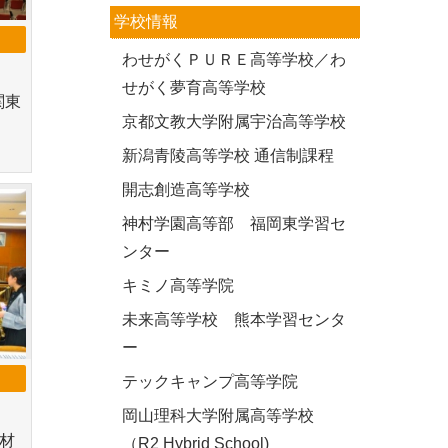
学校情報
わせがくＰＵＲＥ高等学校／わ
せがく夢育高等学校
関東
京都文教大学附属宇治高等学校
新潟青陵高等学校 通信制課程
開志創造高等学校
神村学園高等部 福岡東学習セ
ンター
キミノ高等学院
未来高等学校 熊本学習センタ
ー
テックキャンプ高等学院
岡山理科大学附属高等学校
材
（R2 Hybrid School)