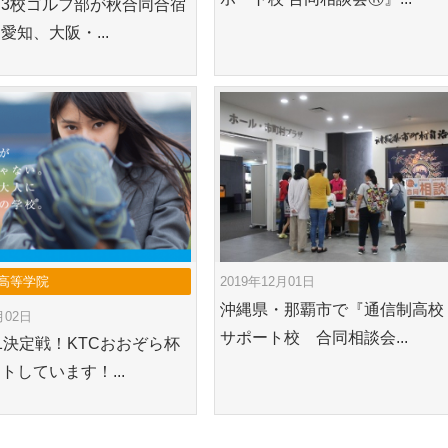
3校ゴルフ部が秋合同合宿
愛知、大阪・...
高等学院
2019年12月01日
沖縄県・那覇市で『通信制高校
月02日
サポート校 合同相談会...
.1決定戦！KTCおおぞら杯
トしています！...