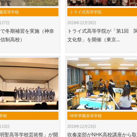
園高等学校
トライ式高等学院
月27日
2019年12月26日
校で冬期補習を実施（神奈
トライ式高等学院が「第1回 
通信制高校）
文化祭」を開催（東京...
学校
NHK学園高等学校
月23日
2019年12月23日
 明聖高等学校芸術祭」が開
吹奏楽部がNHK高校講座から取