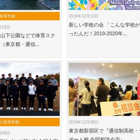
高等学校
2019年12月12日
新しい学校の会 「こんな学校
月13日
ったんだ！2019-2020年...
の山下公園などで体育スク
（東京都・通信...
ス高等学校
2019年12月08日
東京都新宿区で『通信制高校・
月09日
ポート校 合同相談会Ⓡ』...