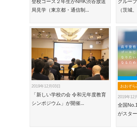
登校コース２年生がNHK渋谷放送
グループ
局見学（東京都・通信制...
（茨城、
2019年12月03日
おおぞら
「新しい学校の会 令和元年度教育
2019年12
シンポジウム」が開催...
全国No
がスター