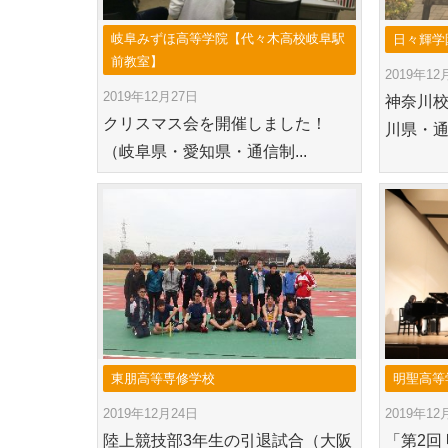
岐阜みずほ高等学院【代々木高校岐阜駅
日々輝学
前教室】
2019年12
2019年12月27日
神奈川
クリスマス会を開催しました！
川県・
（岐阜県・愛知県・通信制...
東朋高等専修学校
明聖高等
2019年12月24日
2019年12
陸上競技部3年生の引退試合（大阪
「第2回