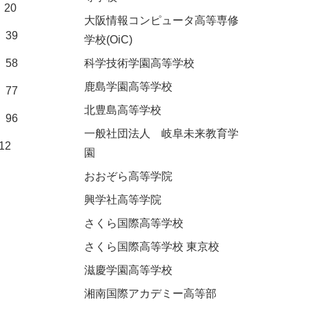
20
大阪情報コンピュータ高等専修
39
学校(OiC)
科学技術学園高等学校
58
鹿島学園高等学校
77
北豊島高等学校
96
一般社団法人 岐阜未来教育学
12
園
おおぞら高等学院
興学社高等学院
さくら国際高等学校
さくら国際高等学校 東京校
滋慶学園高等学校
湘南国際アカデミー高等部