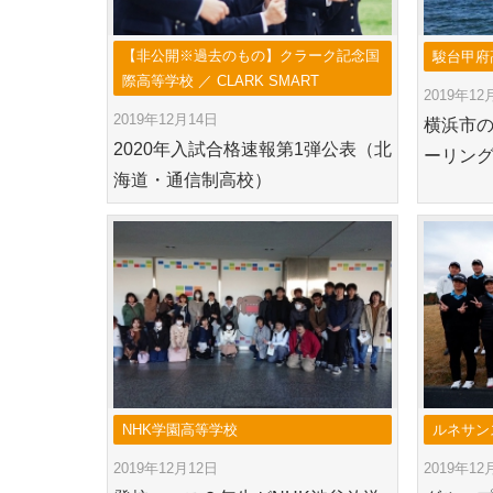
【非公開※過去のもの】クラーク記念国
駿台甲府
際高等学校 ／ CLARK SMART
2019年12
2019年12月14日
横浜市
2020年入試合格速報第1弾公表（北
ーリング
海道・通信制高校）
NHK学園高等学校
ルネサン
2019年12月12日
2019年12