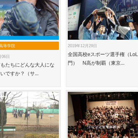
高等学院
2019年12月29日
全国高校eスポーツ選手権（Lo
月06日
門） N高が制覇（東京...
どもたちにどんな大人にな
いですか？（サ...