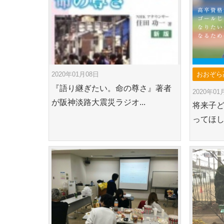
2020年01月08日
おおぞら
『語り継ぎたい。命の尊さ』著者
2020年01
が阪神淡路大震災ラジオ...
将来子
ってほし